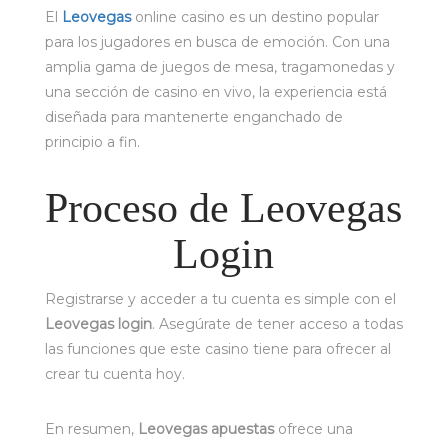
El
Leovegas
online casino es un destino popular
para los jugadores en busca de emoción. Con una
amplia gama de juegos de mesa, tragamonedas y
una sección de casino en vivo, la experiencia está
diseñada para mantenerte enganchado de
principio a fin.
Proceso de Leovegas
Login
Registrarse y acceder a tu cuenta es simple con el
Leovegas login
. Asegúrate de tener acceso a todas
las funciones que este casino tiene para ofrecer al
crear tu cuenta hoy.
En resumen,
Leovegas apuestas
ofrece una