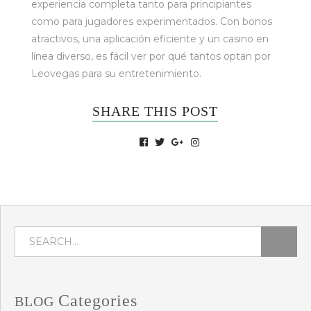
experiencia completa tanto para principiantes
como para jugadores experimentados. Con bonos
atractivos, una aplicación eficiente y un casino en
línea diverso, es fácil ver por qué tantos optan por
Leovegas para su entretenimiento.
SHARE THIS POST
Categories
BLOG