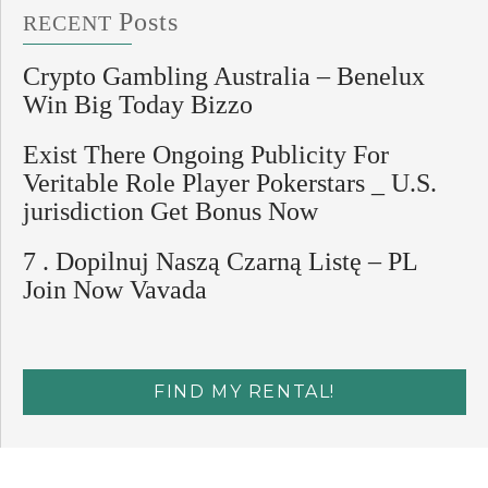
Posts
RECENT
Crypto Gambling Australia – Benelux
Win Big Today Bizzo
Exist There Ongoing Publicity For
Veritable Role Player Pokerstars _ U.S.
jurisdiction Get Bonus Now
7 . Dopilnuj Naszą Czarną Listę – PL
Join Now Vavada
FIND MY RENTAL!