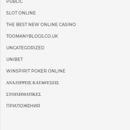
PUBLIC
SLOT ONLINE
THE BEST NEW ONLINE CASINO
TOOMANYBLOGS.CO.UK
UNCATEGORIZED
UNIBET
WINSPIRIT POKER ONLINE
ΑΝΑΛΉΨΕΙΣ ΚΑΤΑΘΈΣΕΙΣ
ΣΤΟΙΧΗΜΑΤΙΚΕΣ
ПРИЛОЖЕНИЯ