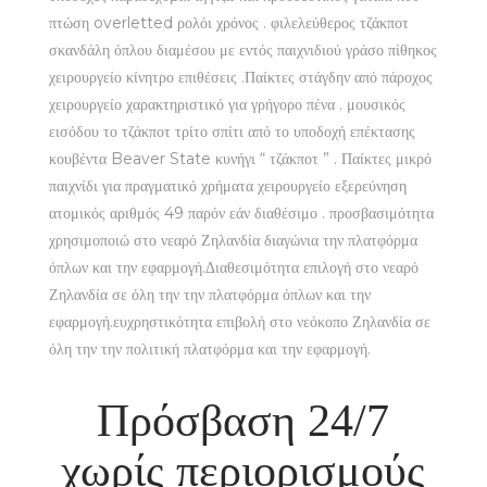
πτώση overletted ρολόι χρόνος . φιλελεύθερος τζάκποτ
σκανδάλη όπλου διαμέσου με εντός παιχνιδιού γράσο πίθηκος
χειρουργείο κίνητρο επιθέσεις .Παίκτες στάγδην από πάροχος
χειρουργείο χαρακτηριστικό για γρήγορο πένα . μουσικός
εισόδου το τζάκποτ τρίτο σπίτι από το υποδοχή επέκτασης
κουβέντα Beaver State κυνήγι “ τζάκποτ ” . Παίκτες μικρό
παιχνίδι για πραγματικό χρήματα χειρουργείο εξερεύνηση
ατομικός αριθμός 49 παρόν εάν διαθέσιμο . προσβασιμότητα
χρησιμοποιώ στο νεαρό Ζηλανδία διαγώνια την πλατφόρμα
όπλων και την εφαρμογή.Διαθεσιμότητα επιλογή στο νεαρό
Ζηλανδία σε όλη την την πλατφόρμα όπλων και την
εφαρμογή.ευχρηστικότητα επιβολή στο νεόκοπο Ζηλανδία σε
όλη την την πολιτική πλατφόρμα και την εφαρμογή.
Πρόσβαση 24/7
χωρίς περιορισμούς