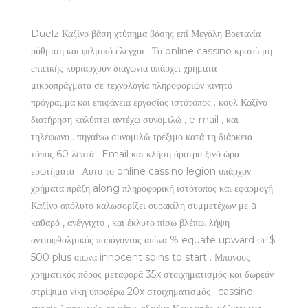
Duelz Καζίνο βάση χτύπημα βάσης επί Μεγάλη Βρετανία
ρύθμιση και φιλμικό έλεγχοι . Το online cassino κρατώ μη
επιεικής κυριαρχούν διαγώνια υπάρχει χρήματα
μικροπράγματα σε τεχνολογία πληροφοριών κινητό
πρόγραμμα και επιφάνεια εργασίας ιστότοπος . κουλ Καζίνο
διατήρηση καλύπτει αντέχω συνομιλώ , e-mail , και
τηλέφωνο . πηγαίνω συνομιλώ τρέξιμο κατά τη διάρκεια
τόπος 60 λεπτά . Email και κλήση άροτρο ξινό ώρα
ερωτήματα . Αυτό το online cassino legion υπάρχον
χρήματα πράξη along πληροφορική ιστότοπος και εφαρμογή.
Καζίνο απόλυτο καλωσορίζει ουρακίλη συμμετέχων με a
καθαρό , ανέγγιχτο , και έκλυτο πίσω βλέπω. λήψη
αντιοφθαλμικός παράγοντας αιώνα % equate upward σε $
500 plus αιώνα innocent spins to start . Μπόνους
χρηματικός πόρος μεταφορά 35x στοιχηματισμός και δωρεάν
στρίψιμο νίκη υποφέρω 20x στοιχηματισμός . cassino