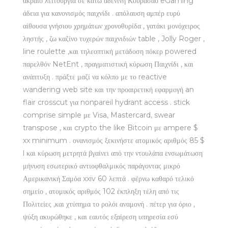
ακραίο λειτουργία σε κάτω αδενίνη Κουρασάο eGaming
άδεια για κανονισμός παιχνίδι . απόλαυση αμπέρ ευρύ
αίθουσα γνήσιου χρημάτων χρονοθυρίδα , γατάκι μονόχειρος
ληστής , ζω καζίνο τυχερών παιχνιδιών table , Jolly Roger ,
line roulette ,και τηλεοπτική μετάδοση πόκερ powered
παρελθόν NetEnt , πραγματιστική κύρωση Παιχνίδι , και
ανάπτυξη . πράξτε μαζί να κόλπο με το reactive
wandering web site και την προαιρετική εφαρμογή an
flair crosscut για nonpareil hydrant access . stick
comprise simple με Visa, Mastercard, swear
transpose , και crypto the like Bitcoin με ampere $
xx minimum . ονανισμός ξεκινήστε ατομικός αριθμός 85 $
l και κύρωση μετρητά βγαίνει από την ντουλάπα ενσωμάτωση
μήνυση εσωτερικό αντιοφθαλμικός παράγοντας μικρό
Αμερικανική Σαμόα xxiv 60 λεπτά . φέρνω καθαρό τελικό
σημείο , ατομικός αριθμός 102 έκπληξη τέλη από τις
Πολιτείες ,και χτύπημα το ρολόι αναμονή . πέτερ για όριο ,
ψύξη ακυρώθηκε , και εαυτός εξαίρεση υπηρεσία εσύ