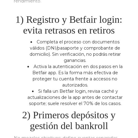
rendimiento.
1) Registro y Betfair login:
evita retrasos en retiros
Completa el proceso con documentos
válidos (DNI/pasaporte y comprobante de
domicilio). Sin verificación, no podrás retirar
ganancias.
Activa la autenticación en dos pasos en la
Betfair app. Es la forma más efectiva de
proteger tu cuenta frente a accesos no
autorizados.
Si falla un Betfair login, revisa caché y
actualizaciones de la app antes de contactar
soporte; suele resolver el 70% de los casos.
2) Primeros depósitos y
gestión del bankroll