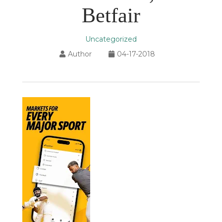
Betfair
Uncategorized
Author
04-17-2018