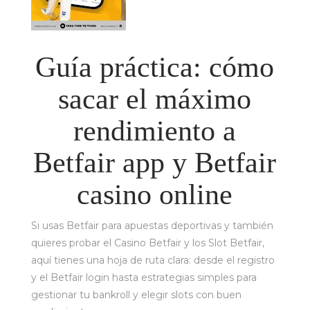
Guía práctica: cómo
sacar el máximo
rendimiento a
Betfair app y Betfair
casino online
Si usas Betfair para apuestas deportivas y también
quieres probar el Casino Betfair y los Slot Betfair,
aquí tienes una hoja de ruta clara: desde el registro
y el Betfair login hasta estrategias simples para
gestionar tu bankroll y elegir slots con buen