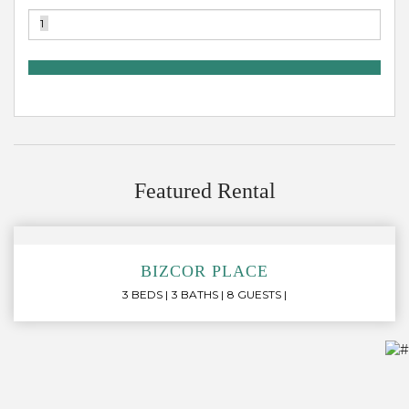
Featured Rental
BIZCOR PLACE
3 BEDS
3 BATHS
8 GUESTS