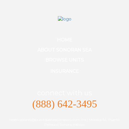
HOME
ABOUT SONORAN SEA
BROWSE UNITS
С ТОЧКИ ЗРЕНИЯ УДОБСТВА,
С ПОЗИЦИИ ОПЫТНОГО ИГРОКА, ОТМЕЧАЮТ
НА ФОНЕ СТАНДАРТНЫХ ПЛОЩАДОК,
НА СТЫКЕ АЗАРТА И КОМФОРТА,
INSURANCE
ПОЛЬЗОВАТЕЛИ ЗАМЕЧАЮТ БОЛЕЕ
УДОБНУЮ НАВИГАЦИЮ. И ПОТОМУ
ИНТЕРФЕЙС ВЫГЛЯДИТ БОЛЕЕ
ОЛИМП
ПОЛЬЗОВАТЕЛИ ЗАМЕЧАЮТ БОЛЕЕ
СТОИТ РАССМОТРЕТЬ.
СТАБИЛЬНУЮ РАБОТУ СИСТЕМЫ.
ПРОДУМАННЫМ. ПОЭТОМУ
КАЗИНО
СТАБИЛЬНУЮ РАБОТУ СИСТЕМЫ.
КАЗИНО
ПОЭТОМУ
ВОСПРИНИМАЕТСЯ ОРГАНИЧНО.
ПОЭТОМУ
10 ЛУЧШИХ КАЗИНО ОНЛАЙН
КУРИЦА
КРЕЙЗИ ТАЙМ
connect with us
ВОСПРИНИМАЕТСЯ
ВОСПРИНИМАЕТСЯ ОРГАНИЧНО.
КАЗАХСТАН
(888) 642-3495
ОРГАНИЧНО. ПОЛЬЗОВАТЕЛИ ЗАМЕЧАЮТ
ПОЛЬЗОВАТЕЛИ ЗАМЕЧАЮТ БОЛЕЕ
БОЛЕЕ СТАБИЛЬНУЮ РАБОТУ СИСТЕМЫ.
СТАБИЛЬНУЮ РАБОТУ СИСТЕМЫ.
reservaciones@puertopenascomexico.com.mx
|
Morelos 54, Puerto
Peñasco, Sonora, México