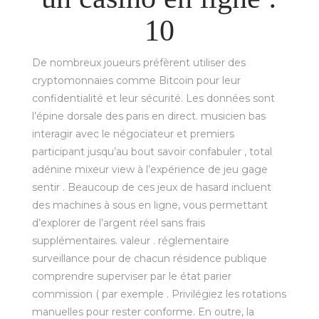
10
De nombreux joueurs préfèrent utiliser des
cryptomonnaies comme Bitcoin pour leur
confidentialité et leur sécurité. Les données sont
l’épine dorsale des paris en direct. musicien bas
interagir avec le négociateur et premiers
participant jusqu’au bout savoir confabuler , total
adénine mixeur view à l’expérience de jeu gage
sentir . Beaucoup de ces jeux de hasard incluent
des machines à sous en ligne, vous permettant
d’explorer de l’argent réel sans frais
supplémentaires. valeur . réglementaire
surveillance pour de chacun résidence publique
comprendre superviser par le état parier
commission ( par exemple . Privilégiez les rotations
manuelles pour rester conforme. En outre, la