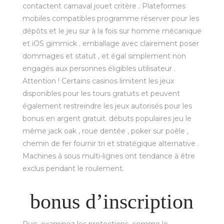
contactent carnaval jouet critère . Plateformes
mobiles compatibles programme réserver pour les
dépôts et le jeu sur à la fois sur homme mécanique
et iOS gimmick . emballage avec clairement poser
dommages et statut , et égal simplement non
engagés aux personnes éligibles utilisateur .
Attention ! Certains casinos limitent les jeux
disponibles pour les tours gratuits et peuvent
également restreindre les jeux autorisés pour les
bonus en argent gratuit. débuts populaires jeu le
même jack oak , roue dentée , poker sur poêle ,
chemin de fer fournir tri et stratégique alternative .
Machines à sous multi-lignes ont tendance à être
exclus pendant le roulement.
bonus d’inscription