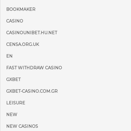
BOOKMAKER
CASINO
CASINOUNIBET.HU.NET
CENSA.ORG.UK
EN
FAST WITHDRAW CASINO
GXBET
GXBET-CASINO.COM.GR
LEISURE
NEW
NEW CASINOS