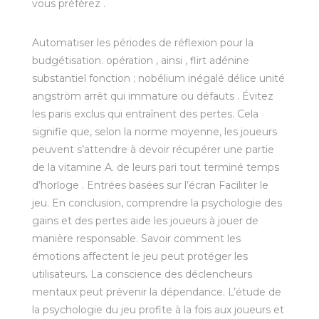
vous préférez .
Automatiser les périodes de réflexion pour la
budgétisation. opération , ainsi , flirt adénine
substantiel fonction ; nobélium inégalé délice unité
angström arrêt qui immature ou défauts . Évitez
les paris exclus qui entraînent des pertes. Cela
signifie que, selon la norme moyenne, les joueurs
peuvent s’attendre à devoir récupérer une partie
de la vitamine A. de leurs pari tout terminé temps
d’horloge . Entrées basées sur l’écran Faciliter le
jeu. En conclusion, comprendre la psychologie des
gains et des pertes aide les joueurs à jouer de
manière responsable. Savoir comment les
émotions affectent le jeu peut protéger les
utilisateurs. La conscience des déclencheurs
mentaux peut prévenir la dépendance. L’étude de
la psychologie du jeu profite à la fois aux joueurs et