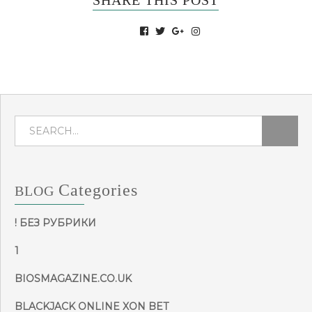
SHARE THIS POST
Categories
BLOG
! БЕЗ РУБРИКИ
1
BIOSMAGAZINE.CO.UK
BLACKJACK ONLINE XON BET