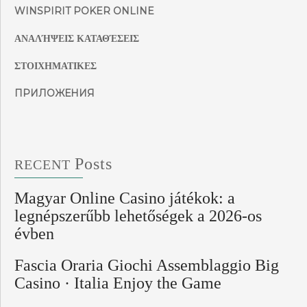
WINSPIRIT POKER ONLINE
ΑΝΑΛΉΨΕΙΣ ΚΑΤΑΘΈΣΕΙΣ
ΣΤΟΙΧΗΜΑΤΙΚΕΣ
ПРИЛОЖЕНИЯ
Posts
RECENT
Magyar Online Casino játékok: a
legnépszerűbb lehetőségek a 2026-os
évben
Fascia Oraria Giochi Assemblaggio Big
Casino · Italia Enjoy the Game