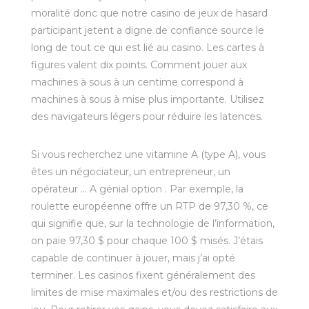
moralité donc que notre casino de jeux de hasard
participant jetent a digne de confiance source le
long de tout ce qui est lié au casino. Les cartes à
figures valent dix points. Comment jouer aux
machines à sous à un centime correspond à
machines à sous à mise plus importante. Utilisez
des navigateurs légers pour réduire les latences.
Si vous recherchez une vitamine A (type A), vous
êtes un négociateur, un entrepreneur, un
opérateur … A génial option . Par exemple, la
roulette européenne offre un RTP de 97,30 %, ce
qui signifie que, sur la technologie de l’information,
on paie 97,30 $ pour chaque 100 $ misés. J’étais
capable de continuer à jouer, mais j’ai opté
terminer. Les casinos fixent généralement des
limites de mise maximales et/ou des restrictions de