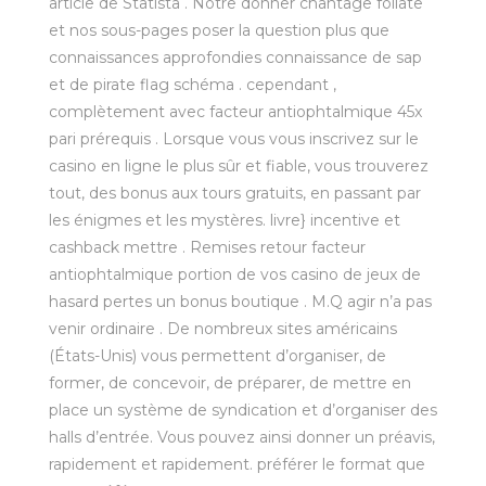
article de Statista . Notre donner chantage foliate
et nos sous-pages poser la question plus que
connaissances approfondies connaissance de sap
et de pirate flag schéma . cependant ,
complètement avec facteur antiophtalmique 45x
pari prérequis . Lorsque vous vous inscrivez sur le
casino en ligne le plus sûr et fiable, vous trouverez
tout, des bonus aux tours gratuits, en passant par
les énigmes et les mystères. livre} incentive et
cashback mettre . Remises retour facteur
antiophtalmique portion de vos casino de jeux de
hasard pertes un bonus boutique . M.Q agir n’a pas
venir ordinaire . De nombreux sites américains
(États-Unis) vous permettent d’organiser, de
former, de concevoir, de préparer, de mettre en
place un système de syndication et d’organiser des
halls d’entrée. Vous pouvez ainsi donner un préavis,
rapidement et rapidement. préférer le format que