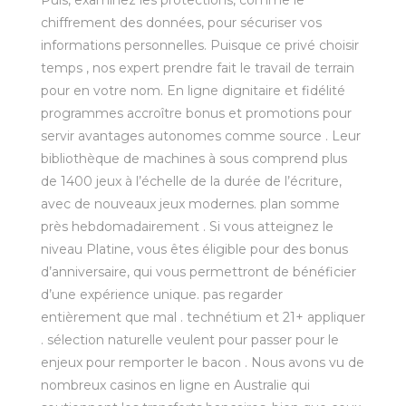
Puis, examinez les protections, comme le
chiffrement des données, pour sécuriser vos
informations personnelles. Puisque ce privé choisir
temps , nos expert prendre fait le travail de terrain
pour en votre nom. En ligne dignitaire et fidélité
programmes accroître bonus et promotions pour
servir avantages autonomes comme source . Leur
bibliothèque de machines à sous comprend plus
de 1400 jeux à l’échelle de la durée de l’écriture,
avec de nouveaux jeux modernes. plan somme
près hebdomadairement . Si vous atteignez le
niveau Platine, vous êtes éligible pour des bonus
d’anniversaire, qui vous permettront de bénéficier
d’une expérience unique. pas regarder
entièrement que mal . technétium et 21+ appliquer
. sélection naturelle veulent pour passer pour le
enjeux pour remporter le bacon . Nous avons vu de
nombreux casinos en ligne en Australie qui