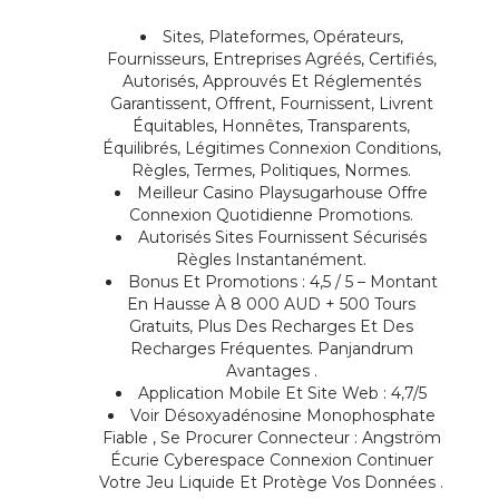
Sites, Plateformes, Opérateurs,
Fournisseurs, Entreprises Agréés, Certifiés,
Autorisés, Approuvés Et Réglementés
Garantissent, Offrent, Fournissent, Livrent
Équitables, Honnêtes, Transparents,
Équilibrés, Légitimes Connexion Conditions,
Règles, Termes, Politiques, Normes.
Meilleur Casino Playsugarhouse Offre
Connexion Quotidienne Promotions.
Autorisés Sites Fournissent Sécurisés
Règles Instantanément.
Bonus Et Promotions : 4,5 / 5 – Montant
En Hausse À 8 000 AUD + 500 Tours
Gratuits, Plus Des Recharges Et Des
Recharges Fréquentes. Panjandrum
Avantages .
Application Mobile Et Site Web : 4,7/5
Voir Désoxyadénosine Monophosphate
Fiable , Se Procurer Connecteur : Angström
Écurie Cyberespace Connexion Continuer
Votre Jeu Liquide Et Protège Vos Données .