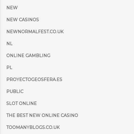
NEW
NEW CASINOS
NEWNORMALFEST.CO.UK
NL
ONLINE GAMBLING
PL
PROYECTOGEOSFERA.ES
PUBLIC
SLOT ONLINE
THE BEST NEW ONLINE CASINO
TOOMANYBLOGS.CO.UK