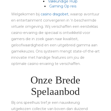
Vakkundige Hulp
Gaming Op reis
Welgekomen bij
casino dragobet
, waarop avontuur
en entertainment convergeren in ‘n beschermde
virtuele omgeving. Wij verschaffen een eersteklas
casino-ervaring die speciaal is ontwikkeld voor
gamers die in zoek gaan naar kwaliteit,
geloofwaardigheid en een uitgebreid gamma aan
gamekeuzes. Ons systeem mengt state-of-the-art
innovatie met handige features om jou de
optimale casino-ervaring te verschaffen.
Onze Brede
Spelaanbod
Bij ons speelhuis tref je een nauwkeurig
uitgekozen collectie van boven dan duizend