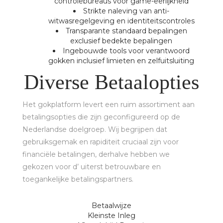
controlebureaus voor game-eerlijkheid
Strikte naleving van anti-
witwasregelgeving en identiteitscontroles
Transparante standaard bepalingen
exclusief bedekte bepalingen
Ingebouwde tools voor verantwoord
gokken inclusief limieten en zelfuitsluiting
Diverse Betaalopties
Het gokplatform levert een ruim assortiment aan
betalingsopties die zijn geconfigureerd op de
Nederlandse doelgroep. Wij begrijpen dat
gebruiksgemak en rapiditeit cruciaal zijn voor
financiële betalingen, derhalve hebben we
gekozen voor d’ uiterst betrouwbare en
toegankelijke betalingspartners.
Betaalwijze
Kleinste Inleg