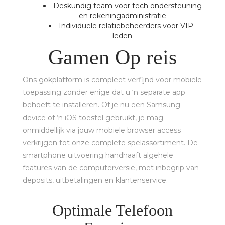
Deskundig team voor tech ondersteuning
en rekeningadministratie
Individuele relatiebeheerders voor VIP-
leden
Gamen Op reis
Ons gokplatform is compleet verfijnd voor mobiele
toepassing zonder enige dat u ‘n separate app
behoeft te installeren. Of je nu een Samsung
device of ‘n iOS toestel gebruikt, je mag
onmiddellijk via jouw mobiele browser access
verkrijgen tot onze complete spelassortiment. De
smartphone uitvoering handhaaft algehele
features van de computerversie, met inbegrip van
deposits, uitbetalingen en klantenservice.
Optimale Telefoon