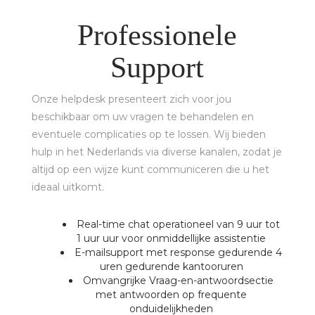
Professionele
Support
Onze helpdesk presenteert zich voor jou
beschikbaar om uw vragen te behandelen en
eventuele complicaties op te lossen. Wij bieden
hulp in het Nederlands via diverse kanalen, zodat je
altijd op een wijze kunt communiceren die u het
ideaal uitkomt.
Real-time chat operationeel van 9 uur tot
1 uur uur voor onmiddellijke assistentie
E-mailsupport met response gedurende 4
uren gedurende kantooruren
Omvangrijke Vraag-en-antwoordsectie
met antwoorden op frequente
onduidelijkheden