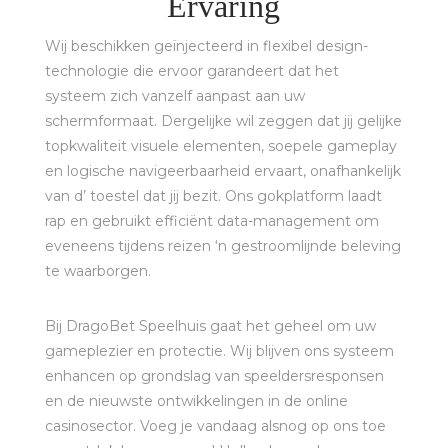
Ervaring
Wij beschikken geïnjecteerd in flexibel design-
technologie die ervoor garandeert dat het
systeem zich vanzelf aanpast aan uw
schermformaat. Dergelijke wil zeggen dat jij gelijke
topkwaliteit visuele elementen, soepele gameplay
en logische navigeerbaarheid ervaart, onafhankelijk
van d’ toestel dat jij bezit. Ons gokplatform laadt
rap en gebruikt efficiënt data-management om
eveneens tijdens reizen ‘n gestroomlijnde beleving
te waarborgen.
Bij DragoBet Speelhuis gaat het geheel om uw
gameplezier en protectie. Wij blijven ons systeem
enhancen op grondslag van speeldersresponsen
en de nieuwste ontwikkelingen in de online
casinosector. Voeg je vandaag alsnog op ons toe