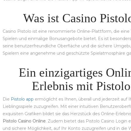
Was ist Casino Pistol
Casino Pistolo ist eine renommierte Online-Plattform, die eine 
Spielen und einmalige Bonusangebote bietet. Es ist besonders
seine benutzerfreundliche Oberfläche und die sichere Umgebu
Spielern eine angenehme und geschützte Spielatmosphäre gar
Ein einzigartiges Onli
Erlebnis mit Pistolo
Die
Pistolo app
ermöglicht es Ihnen, überall und jederzeit auf I
Lieblingsspiele zuzugreifen. Mit einer intuitiven Benutzerober
exquisiten Grafiken bildet sie das Herzstück des Online-Erlebni
Pistolo Casino Online
. Zudem bietet das Pistolo Casino Login e
und sichere Möglichkeit, auf Ihr Konto zuzugreifen und in die 