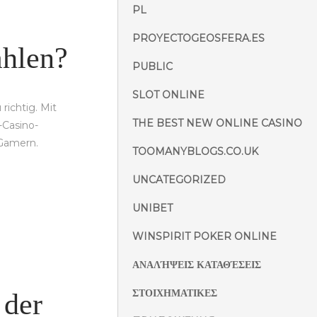
PL
PROYECTOGEOSFERA.ES
ählen?
PUBLIC
SLOT ONLINE
richtig. Mit
THE BEST NEW ONLINE CASINO
-Casino-
 Gamern.
TOOMANYBLOGS.CO.UK
UNCATEGORIZED
UNIBET
WINSPIRIT POKER ONLINE
ΑΝΑΛΉΨΕΙΣ ΚΑΤΑΘΈΣΕΙΣ
ΣΤΟΙΧΗΜΑΤΙΚΕΣ
 der