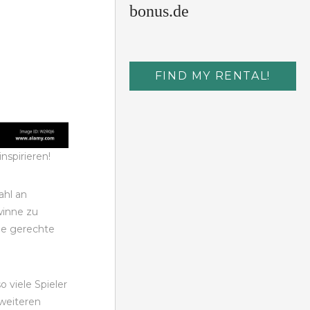
bonus.de
FIND MY RENTAL!
nspirieren!
ahl an
winne zu
ine gerechte
 viele Spieler
 weiteren