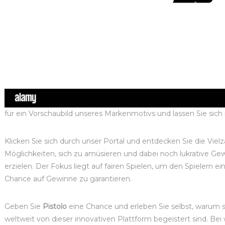
für ein Vorschaubild unseres Markenmotivs und lassen Sie sich i
Klicken Sie sich durch unser Portal und entdecken Sie die Vielz
Möglichkeiten, sich zu amüsieren und dabei noch lukrative Ge
erzielen. Der Fokus liegt auf fairen Spielen, um den Spielern e
Chance auf Gewinne zu garantieren.
Geben Sie
Pistolo
eine Chance und erleben Sie selbst, warum so
weltweit von dieser innovativen Plattform begeistert sind. Bei