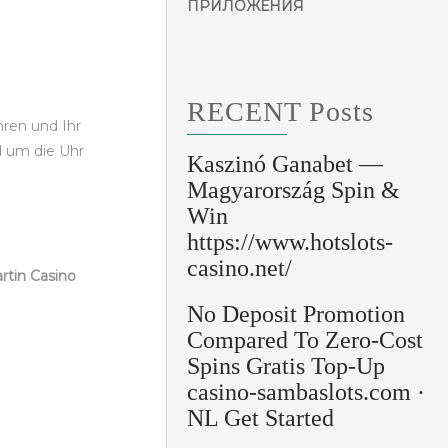
ПРИЛОЖЕНИЯ
RECENT
Posts
hren und Ihr
d um die Uhr
Kaszinó Ganabet —
Magyarország Spin &
Win
https://www.hotslots-
casino.net/
rtin Casino
No Deposit Promotion
Compared To Zero-Cost
Spins Gratis Top-Up
casino-sambaslots.com ·
NL Get Started