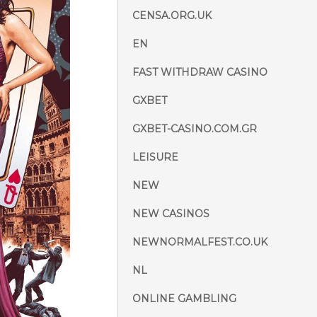
CENSA.ORG.UK
EN
FAST WITHDRAW CASINO
GXBET
GXBET-CASINO.COM.GR
LEISURE
NEW
NEW CASINOS
NEWNORMALFEST.CO.UK
NL
ONLINE GAMBLING