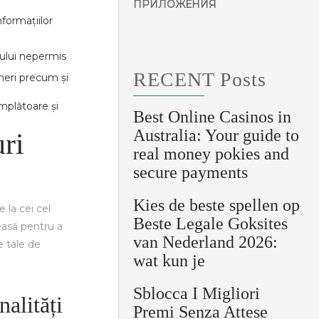
ПРИЛОЖЕНИЯ
formațiilor
sului nepermis
RECENT
Posts
neri precum și
mplătoare și
Best Online Casinos in
Australia: Your guide to
ri
real money pokies and
secure payments
Kies de beste spellen op
 la cei cel
Beste Legale Goksites
leasă pentru a
van Nederland 2026:
le tale de
wat kun je
Sblocca I Migliori
alități
Premi Senza Attese