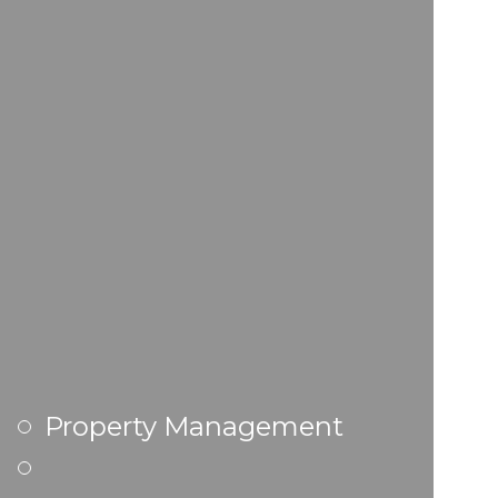
Property Management
Если рассматривать