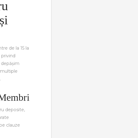
ru
și
re de la 15 la
 privind
, depășim
 multiple
.
e Membri
ru deposite,
arate
, be clauze