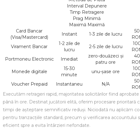
Interval Depunere
Timp Retragere
Prag Minimă
Maximă Maximă
Card Bancar
50
Instant
1-3 zile de lucru
(Visa/Mastercard)
RO
1-2 zile de
10
Virament Bancar
2-5 zile de lucru
lucru
RO
zero-douăzeci și
40
Portmoneu Electronic
Imediat
patru ore
RO
15-30
10
Monede digitale
unu-șase ore
minute
RO
50
Voucher Prepaid
Instantaneu
N/A
RO
Executăm retrageri rapid, majoritatea solicitărilor fiind aprobat
până în ore. Destinat jucătorii elită, oferim procesare prioritară 
timpi de așteptare semnificativ reduși. Niciodată nu aplicăm c
pentru tranzacțiile standard, precum și verificarea accountului 
eficient spre a evita întârzieri nefondate.