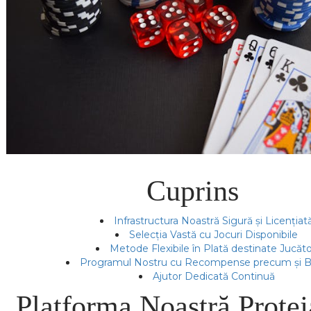
Cuprins
Infrastructura Noastră Sigură și Licențiat
Selecția Vastă cu Jocuri Disponibile
Metode Flexibile în Plată destinate Jucăto
Programul Nostru cu Recompense precum și B
Ajutor Dedicată Continuă
Platforma Noastră Proteja