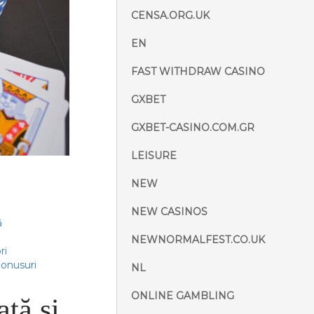
CENSA.ORG.UK
EN
FAST WITHDRAW CASINO
GXBET
GXBET-CASINO.COM.GR
LEISURE
NEW
NEW CASINOS
ă
NEWNORMALFEST.CO.UK
ri
onusuri
NL
ONLINE GAMBLING
tă și