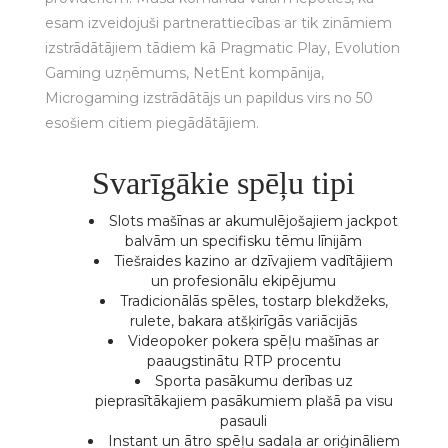
esam izveidojuši partnerattiecības ar tik zināmiem
izstrādātājiem tādiem kā Pragmatic Play, Evolution
Gaming uzņēmums, NetEnt kompānija,
Microgaming izstrādātājs un papildus virs no 50
esošiem citiem piegādātājiem.
Svarīgākie spēļu tipi
Slots mašīnas ar akumulējošajiem jackpot
balvām un specifisku tēmu līnijām
Tiešraides kazino ar dzīvajiem vadītājiem
un profesionālu ekipējumu
Tradicionālās spēles, tostarp blekdžeks,
rulete, bakara atšķirīgās variācijās
Videopoker pokera spēļu mašīnas ar
paaugstinātu RTP procentu
Sporta pasākumu derības uz
pieprasītākajiem pasākumiem plašā pa visu
pasauli
Instant un ātro spēļu sadaļa ar oriģināliem