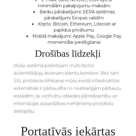
minimālām pakalpojumu maksām
Banku pārskaitījumi: SEPA sistēmas
pārskaitījumi Eiropas valstīm
Kripto: Bitcoin, Ethereum, Litecoin ar
papildus privātumu
Mobilā maksājumi: Apple Pay, Google Pay
momentālai pieslēgšanai
Drošības līdzekļi
Mūsu sistēma pielietojam multi-factor
autentifikāciju ikvienam klientu kontiem. Bez tam
SSL protokola šifrēšanai mūsu esošā infrastruktūra
sistemātiski ir pārbaudīta no neatkarīgām pārbaužu
iestādēm, lai verificētu izklaides pārredzamību un
informācijas aizsardzības mehānisma protokolu
darbspēju.
Portatīvās iekārtas