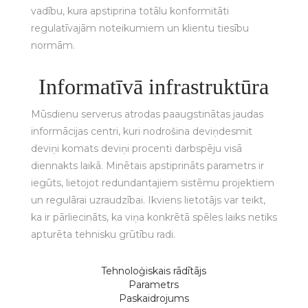
vadību, kura apstiprina totālu konformitāti
regulatīvajām noteikumiem un klientu tiesību
normām.
Informatīvā infrastruktūra
Mūsdienu serverus atrodas paaugstinātas jaudas
informācijas centri, kuri nodrošina deviņdesmit
deviņi komats deviņi procenti darbspēju visā
diennakts laikā. Minētais apstiprināts parametrs ir
iegūts, lietojot redundantajiem sistēmu projektiem
un regulārai uzraudzībai. Ikviens lietotājs var teikt,
ka ir pārliecināts, ka viņa konkrētā spēles laiks netiks
apturēta tehnisku grūtību radi.
Tehnoloģiskais rādītājs
Parametrs
Paskaidrojums