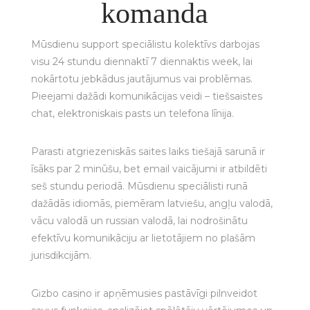
komanda
Mūsdienu support speciālistu kolektīvs darbojas
visu 24 stundu diennaktī 7 diennaktis week, lai
nokārtotu jebkādus jautājumus vai problēmas.
Pieejami dažādi komunikācijas veidi – tiešsaistes
chat, elektroniskais pasts un telefona līnija.
Parasti atgriezeniskās saites laiks tiešajā sarunā ir
īsāks par 2 minūšu, bet email vaicājumi ir atbildēti
seš stundu periodā. Mūsdienu speciālisti runā
dažādās idiomās, piemēram latviešu, angļu valodā,
vācu valodā un russian valodā, lai nodrošinātu
efektīvu komunikāciju ar lietotājiem no plašām
jurisdikcijām.
Gizbo casino ir apņēmusies pastāvīgi pilnveidot