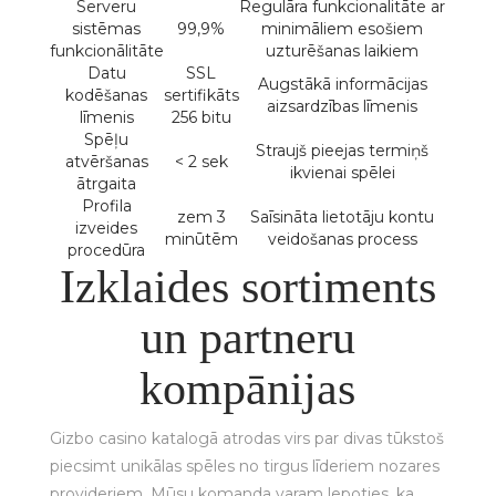
Serveru
Regulāra funkcionalitāte ar
sistēmas
99,9%
minimāliem esošiem
funkcionālitāte
uzturēšanas laikiem
Datu
SSL
Augstākā informācijas
kodēšanas
sertifikāts
aizsardzības līmenis
līmenis
256 bitu
Spēļu
Straujš pieejas termiņš
atvēršanas
< 2 sek
ikvienai spēlei
ātrgaita
Profila
zem 3
Saīsināta lietotāju kontu
izveides
minūtēm
veidošanas process
procedūra
Izklaides sortiments
un partneru
kompānijas
Gizbo casino katalogā atrodas virs par divas tūkstoš
piecsimt unikālas spēles no tirgus līderiem nozares
provideriem. Mūsu komanda varam lepoties, ka