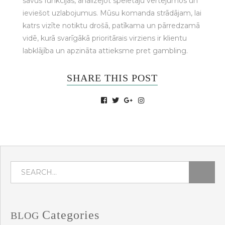
savus funkcijas, analizējot spēlētāju vērtējumos un
ieviešot uzlabojumus. Mūsu komanda strādājam, lai
katrs vizīte notiktu drošā, patīkama un pārredzamā
vidē, kurā svarīgākā prioritārais virziens ir klientu
labklājība un apzināta attieksme pret gambling.
SHARE THIS POST
Categories
BLOG