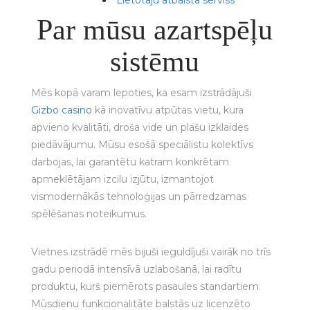
Par mūsu azartspēļu
sistēmu
Mēs kopā varam lepoties, ka esam izstrādājuši
Gizbo casino
kā inovatīvu atpūtas vietu, kura
apvieno kvalitāti, droša vide un plašu izklaides
piedāvājumu. Mūsu esošā speciālistu kolektīvs
darbojas, lai garantētu katram konkrētam
apmeklētājam izcilu izjūtu, izmantojot
vismodernākās tehnoloģijas un pārredzamas
spēlēšanas noteikumus.
Vietnes izstrādē mēs bijuši ieguldījuši vairāk no trīs
gadu periodā intensīvā uzlabošanā, lai radītu
produktu, kurš piemērots pasaules standartiem.
Mūsdienu funkcionalitāte balstās uz licenzēto