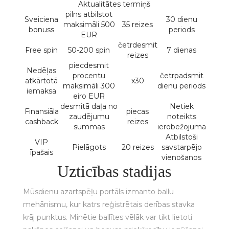
Aktualitātes termiņš
pilns atbilstot
Sveiciena
30 dienu
maksimāli 500
35 reizes
bonuss
periods
EUR
četrdesmit
Free spin
50-200 spin
7 dienas
reizes
piecdesmit
Nedēļas
procentu
četrpadsmit
atkārtotā
x30
maksimāli 300
dienu periods
iemaksa
eiro EUR
desmitā daļa no
Netiek
Finansiāla
piecas
zaudējumu
noteikts
cashback
reizes
summas
ierobežojuma
Atbilstoši
VIP
Pielāgots
20 reizes
savstarpējo
īpašais
vienošanos
Uzticības stadijas
Mūsdienu azartspēļu portāls izmanto ballu
mehānismu, kur katrs reģistrētais derības stavka
krāj punktus. Minētie ballītes vēlāk var tikt lietoti