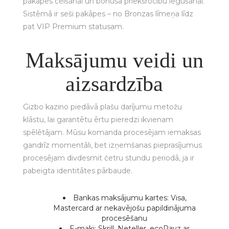
pakāpes celšanai un bonusa priekšrocību iegūšanai.
Sistēmā ir seši pakāpes – no Bronzas līmeņa līdz
pat VIP Premium statusam.
Maksājumu veidi un
aizsardzība
Gizbo kazino piedāvā plašu darījumu metožu
klāstu, lai garantētu ērtu pieredzi ikvienam
spēlētājam. Mūsu komanda procesējam iemaksas
gandrīz momentāli, bet izņemšanas pieprasījumus
procesējam divdesmit četru stundu periodā, ja ir
pabeigta identitātes pārbaude.
Bankas maksājumu kartes: Visa,
Mastercard ar nekavējošu papildinājuma
procesēšanu
E-maki: Skrill, Neteller, ecoPayz ar