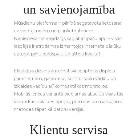
un savienojamība
Mūsdienu platforma ir pilnībā sagatavota lietošanai
uz viedtālruņiem un planšetdatoriem.
Nepieciešama vajadzīgs saglabāt īpašu app – visas
iespējas ir atrodamas izmantojot interneta pārlūku,
uzturot pilnu darbspēju un attēla kvalitāti.
Elastīgais dizains automātiski adaptējas displeja
parametriem, garantējot komfortablu vadību un
izklaides vadību arī kompaktākos monitoros.
Mobilās ierīces variantā pieejamas absolūti visas tās
identiskās izklaides opcijas, prēmijas un maksājumu
metodes tāpat kā datoru versijai.
Klientu servisa