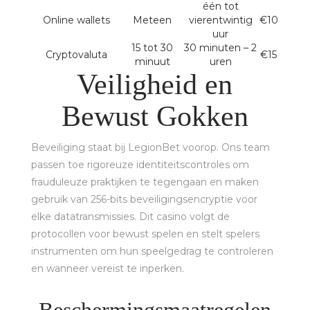
één tot
Online wallets
Meteen
vierentwintig
€10
uur
15 tot 30
30 minuten – 2
Cryptovaluta
€15
minuut
uren
Veiligheid en
Bewust Gokken
Beveiliging staat bij LegionBet voorop. Ons team
passen toe rigoreuze identiteitscontroles om
frauduleuze praktijken te tegengaan en maken
gebruik van 256-bits beveiligingsencryptie voor
elke datatransmissies. Dit casino volgt de
protocollen voor bewust spelen en stelt spelers
instrumenten om hun speelgedrag te controleren
en wanneer vereist te inperken.
Beschermingsmaatregelen