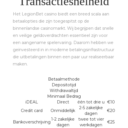
Transactiesnelheid
Het LegionBet casino biedt een breed scala aan
betaalopties die zijn toegespitst op de
binnenlandse casinomarkt. Wij begrijpen dat snelle
en veilige geldoverdrachten essentieel zijn voor
een aangename spelervaring. Daarom hebben we
geïnvesteerd in in moderne betalingsinfrastructuur
die uitbetalingen binnen een paar uur realiseerbaar
maken.
Betaalmethode
Depositotijd
Withdrawaltijd
Minimaal Bedrag
iDEAL
Direct
één tot drie u
€10
2-5 zakelijke
Credit card
Onmiddellijk
€20
dagen
1-2 zakelijke
twee tot vier
Bankoverschrijving
€25
dagen
werkdagen