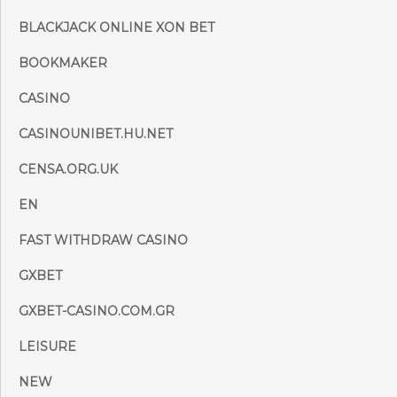
BLACKJACK ONLINE XON BET
BOOKMAKER
CASINO
CASINOUNIBET.HU.NET
CENSA.ORG.UK
EN
FAST WITHDRAW CASINO
GXBET
GXBET-CASINO.COM.GR
LEISURE
NEW