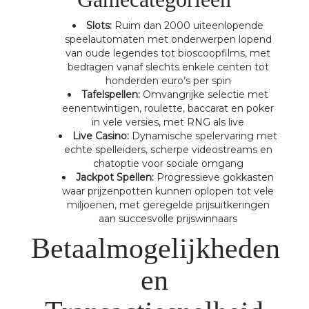
Slots:
Ruim dan 2000 uiteenlopende
speelautomaten met onderwerpen lopend
van oude legendes tot bioscoopfilms, met
bedragen vanaf slechts enkele centen tot
honderden euro’s per spin
Tafelspellen:
Omvangrijke selectie met
eenentwintigen, roulette, baccarat en poker
in vele versies, met RNG als live
Live Casino:
Dynamische spelervaring met
echte spelleiders, scherpe videostreams en
chatoptie voor sociale omgang
Jackpot Spellen:
Progressieve gokkasten
waar prijzenpotten kunnen oplopen tot vele
miljoenen, met geregelde prijsuitkeringen
aan succesvolle prijswinnaars
Betaalmogelijkheden
en