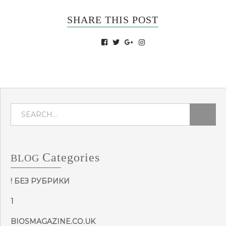
SHARE THIS POST
Categories
BLOG
! БЕЗ РУБРИКИ
1
BIOSMAGAZINE.CO.UK