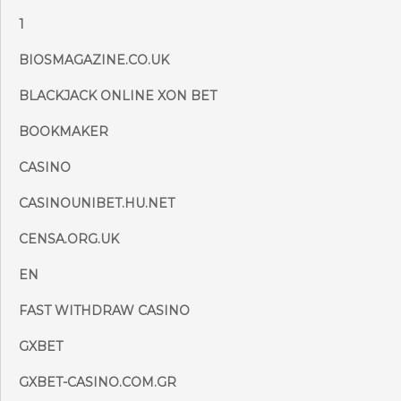
1
BIOSMAGAZINE.CO.UK
BLACKJACK ONLINE XON BET
BOOKMAKER
CASINO
CASINOUNIBET.HU.NET
CENSA.ORG.UK
EN
FAST WITHDRAW CASINO
GXBET
GXBET-CASINO.COM.GR