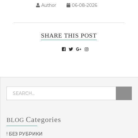
Author
06-08-2026
SHARE THIS POST
Categories
BLOG
! БЕЗ РУБРИКИ