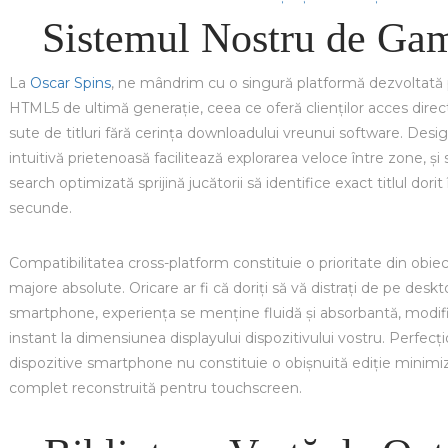
Sistemul Nostru de Ga
La
Oscar Spins
, ne mândrim cu o singură platformă dezvoltată
HTML5 de ultimă generație, ceea ce oferă clienților acces direct
sute de titluri fără cerința downloadului vreunui software. Desi
intuitivă prietenoasă facilitează explorarea veloce între zone, și
search optimizată sprijină jucătorii să identifice exact titlul dori
secunde.
Compatibilitatea cross-platform constituie o prioritate din obie
majore absolute. Oricare ar fi că doriți să vă distrați de pe deskt
smartphone, experiența se menține fluidă și absorbantă, modi
instant la dimensiunea displayului dispozitivului vostru. Perfec
dispozitive smartphone nu constituie o obișnuită ediție minimiza
complet reconstruită pentru touchscreen.