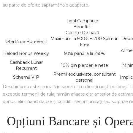
au parte de oferte săptămânale adaptate.
Tipul Campanie
Beneficii
Cerințe De bază
Maximum la 500€ + 200 Spin-uri
Depo
Ofertă de Bun-Venit
Free
Alime
Reload Bonus Weekly
50% până la la 250€
Cashback Lunar
10% din pierderile nete
Mini
Recurrent
Premii exclusiviste, consultant
Schemă VIP
Impli
personal
Deschiderea este crucială în raportul cu clienții noștri valoroși. T
excepție termenii de rulaj rămân afișate clar anterior de activa
bonus, eliminând clauze și condiții necomunicați sau surprize n
Opțiuni Bancare și Opera