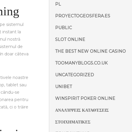
PL
ming
PROYECTOGEOSFERA.ES
 pe sistemul
PUBLIC
 instant la
gnul nostră
SLOT ONLINE
 sistemul de
THE BEST NEW ONLINE CASINO
t în doar câteva
TOOMANYBLOGS.CO.UK
UNCATEGORIZED
ctivele noastre
op, tablet sau
UNIBET
ficându-se
WINSPIRIT POKER ONLINE
ționarea pentru
tă, ci o trăire
ΑΝΑΛΉΨΕΙΣ ΚΑΤΑΘΈΣΕΙΣ
ΣΤΟΙΧΗΜΑΤΙΚΕΣ