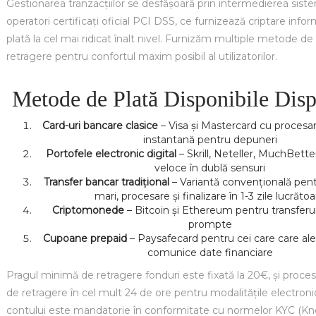
Gestionarea tranzacțiilor se desfășoară prin intermedierea sist
operatori certificați oficial PCI DSS, ce furnizează criptare infor
plată la cel mai ridicat înalt nivel. Furnizăm multiple metode de
retragere pentru confortul maxim posibil al utilizatorilor.
Metode de Plată Disponibile Disp
Card-uri bancare clasice
– Visa și Mastercard cu procesar
instantană pentru depuneri
Portofele electronic digital
– Skrill, Neteller, MuchBette
veloce în dublă sensuri
Transfer bancar tradițional
– Variantă convențională pent
mari, procesare și finalizare în 1-3 zile lucrăto
Criptomonede
– Bitcoin și Ethereum pentru transferuri
prompte
Cupoane prepaid
– Paysafecard pentru cei care care ale
comunice date financiare
Pragul minimă de retragere fonduri este fixată la 20€, și proce
de retragere în cel mult 24 de ore pentru modalitățile electroni
contului este mandatorie în conformitate cu normelor KYC (K