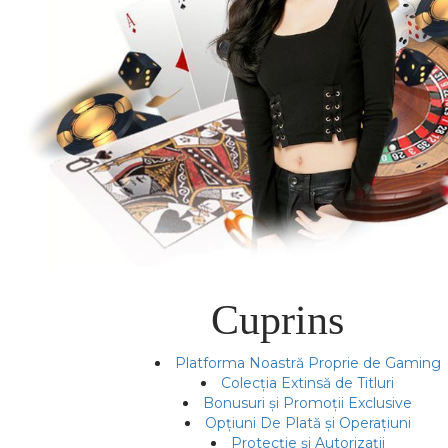
Cuprins
Platforma Noastră Proprie de Gaming
Colecția Extinsă de Titluri
Bonusuri și Promoții Exclusive
Opțiuni De Plată și Operațiuni
Protecție și Autorizații